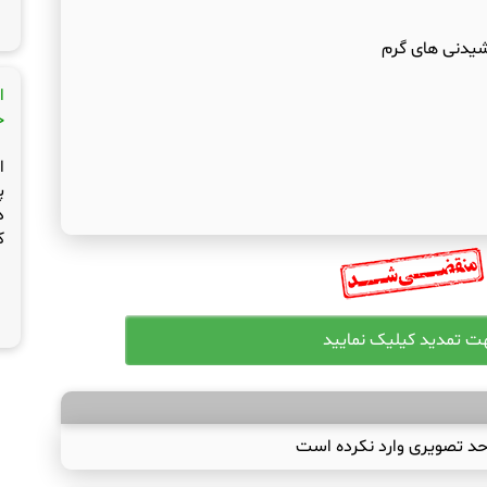
وشیدنی های گرم
ا
ج
ا
پ
د
ک
حد تصویری وارد نکرده است