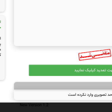
ا
ج
ا
پ
د
ک
حد تصویری وارد نکرده است
New Version 1.2