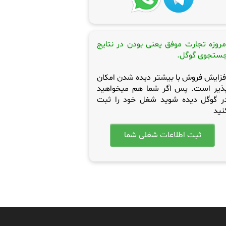
مروزه تجارت موفق یعنی بودن در نتایج
ستجوی گوگل.
فزایش فروش با بیشتر دیده شدن امکان
ذیر است. پس اگر شما هم میخواهید
ر گوگل دیده شوید شغل خود را ثبت
نید