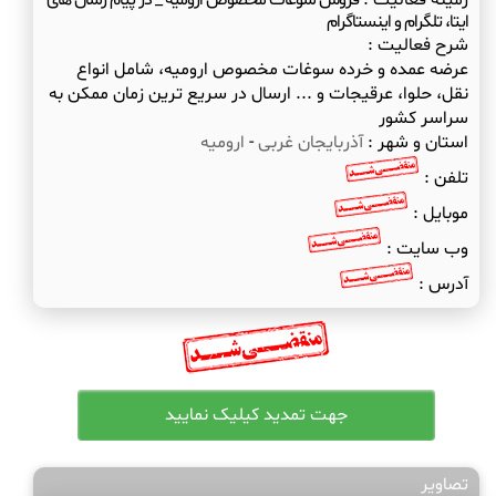
زمینه فعالیت :
فروش سوغات مخصوص ارومیه _ در پیام رسان های
ایتا، تلگرام و اینستاگرام
شرح فعالیت :
عرضه عمده و خرده سوغات مخصوص ارومیه، شامل انواع
نقل، حلوا، عرقیجات و ... ارسال در سریع ترین زمان ممکن به
سراسر کشور
استان و شهر :
آذربایجان غربی
-
ارومیه
تلفن :
موبایل :
وب سایت :
آدرس :
تصاویر