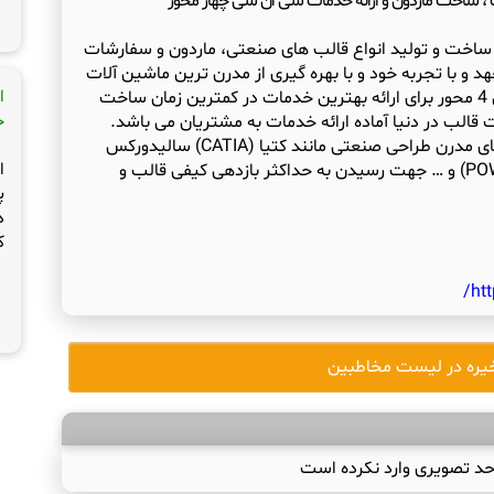
 ساخت ماردون و ارائه خدمات سی ان سی چهار محور
اخت و تولید انواع قالب های صنعتی، ماردون و سفارشات
 و با تجربه خود و با بهره گیری از مدرن ترین ماشین آلات
ا
دقیق قالب سازی و دستگاه سی.ان.سی 4 محور برای ارائه بهترین خدمات در کمترین زمان ساخت
ج
گروه صنعتی اقدم از مجموعه نرم افزارهای مدرن طراحی صنعتی مانند کتیا (CATIA) سالیدورکس
ا
(SOLID WORKS) پاورمیل (POWER MILL) و … جهت رسیدن به حداکثر بازدهی کیفی قالب و
پ
د
ک
ht
یره در لیست مخاطبین
حد تصویری وارد نکرده است