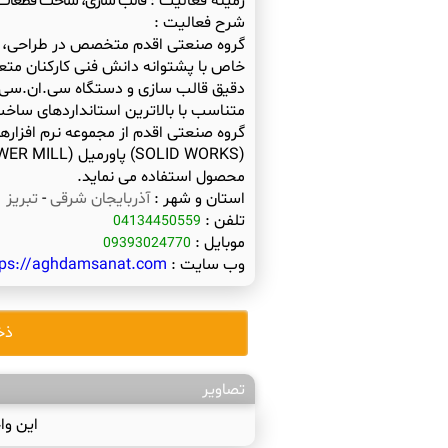
زمینه فعالیت :
قالب سازی، ساخت قطعات ،
شرح فعالیت :
گروه صنعتی اقدم متخصص در طراحی، س
خاص با پشتوانه دانش فنی کارکنان متعهد
محصول استفاده می نماید.
استان و شهر :
آذربایجان شرقی
-
تبریز
تلفن :
04134450559
موبایل :
09393024770
وب سایت :
tps://aghdamsanat.com/
ذخ
تصاویر
این وا