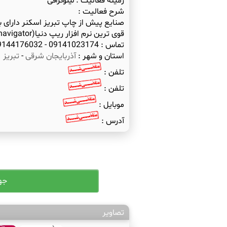
زمینه فعالیت :
لیتوگرافی
شرح فعالیت :
تماس : 09141023174 - 09144176032
استان و شهر :
آذربایجان شرقی
-
تبریز
تلفن :
تلفن :
موبایل :
آدرس :
تصاویر