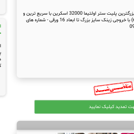
صنایع پیش از چاپ تبریز اسکنر دارای بزرگترین پلیت ستر اولتیما 32000 اسکرین با سریع ترین و
قوی ترین نرم افزار ریپ دنیا(navigator) با خروجی زینک سایز بزرگ تا ابعاد 16 ورقی - شماره های
ا
ج
ا
پ
د
ک