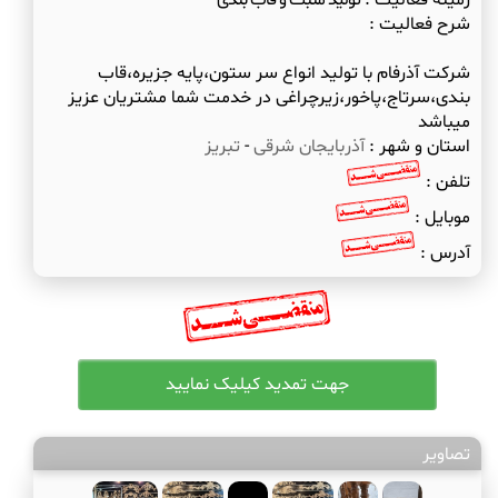
زمینه فعالیت :
تولید منبت و قاب بندی
شرح فعالیت :
شرکت آذرفام با تولید انواع سر ستون،پایه جزیره،قاب
بندی،سرتاج،پاخور،زیرچراغی در خدمت شما مشتریان عزیز
میباشد
استان و شهر :
آذربایجان شرقی
-
تبریز
تلفن :
موبایل :
آدرس :
تصاویر