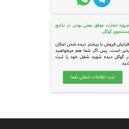
مروزه تجارت موفق یعنی بودن در نتایج
ستجوی گوگل.
فزایش فروش با بیشتر دیده شدن امکان
ذیر است. پس اگر شما هم میخواهید
ر گوگل دیده شوید شغل خود را ثبت
نید