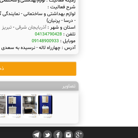
زمینه فعالیت :
لوازم بهداشتی و ساختمانی 
شرح فعالیت :
لوازم بهداشتی و ساختمانی - نمایندگی 
- درسا - پرنیان)
استان و شهر :
آذربایجان شرقی
-
تبریز
تلفن :
04134790428
موبایل :
09148900933
آدرس :
چهارراه لاله - نرسیده به سعدی غر
ذخ
تصاویر