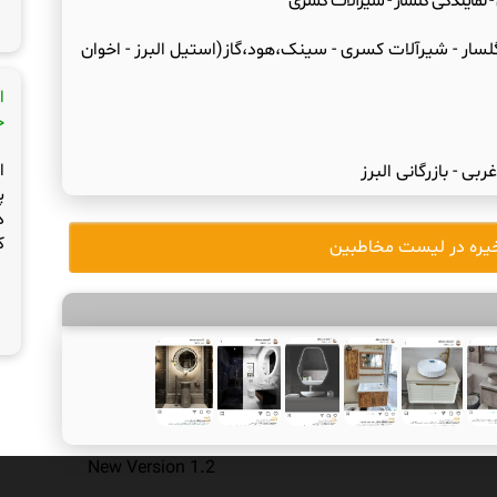
- نمایندگی گلسار - شیرآلات کسری
گلسار - شیرآلات کسری - سینک،هود،گاز(استیل البرز - اخوان
ا
ج
ا
بی - بازرگانی البرز
پ
د
ک
یره در لیست مخاطبین
New Version 1.2