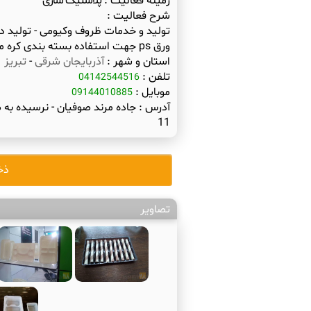
زمینه فعالیت :
پلاستیک سازی
شرح فعالیت :
تولید و خدمات ظروف وکیومی - تولید دی
ورق ps جهت استفاده بسته بندی کره مربا کیک ویفر و بیسکوییت - استند بسته بندی
استان و شهر :
آذربایجان شرقی
-
تبریز
تلفن :
04142544516
موبایل :
09144010885
آدرس :
جاده مرند صوفیان - نرسیده به
11
ذخ
تصاویر