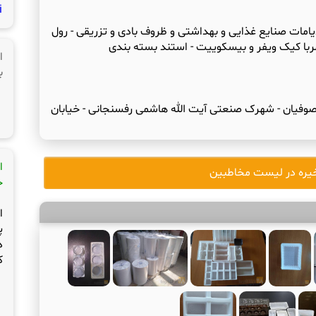
i
امات صنایع غذایی و بهداشتی و ظروف بادی و تزریقی - رول
ا
ب
 صوفیان - شهرک صنعتی آیت الله هاشمی رفسنجانی - خیابان
ا
یره در لیست مخاطبین
ج
ا
پ
د
ک