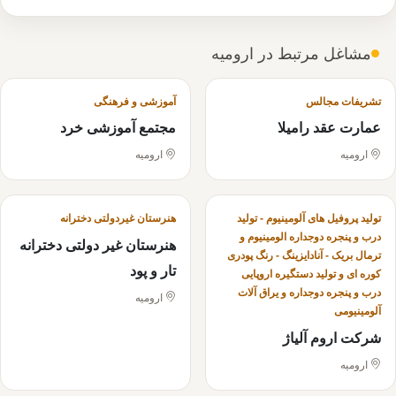
مشاغل مرتبط در ارومیه
تشریفات مجالس
آموزشی و فرهنگی
عمارت عقد رامیلا
مجتمع آموزشی خرد
ارومیه
ارومیه
تولید پروفیل های آلومینیوم - تولید
هنرستان غیردولتی دخترانه
درب و پنجره دوجداره الومینیوم و
هنرستان غیر دولتی دخترانه
ترمال بریک - آنادایزینگ - رنگ پودری
تار و پود
کوره ای و تولید دستگیره اروپایی
درب و پنجره دوجداره و یراق آلات
ارومیه
آلومینیومی
شرکت اروم آلیاژ
ارومیه