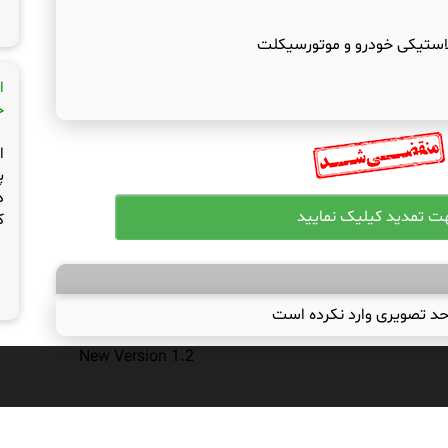
استیکی خودرو و موتورسیکلت
ا
ج
ا
پ
د
ک
حد تصویری وارد نکرده است
New Version 1.2