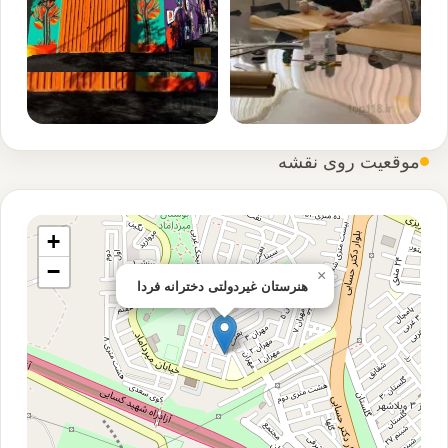
موقعیت روی نقشه
+
−
×
هنرستان غیردولتی دخترانه فردا