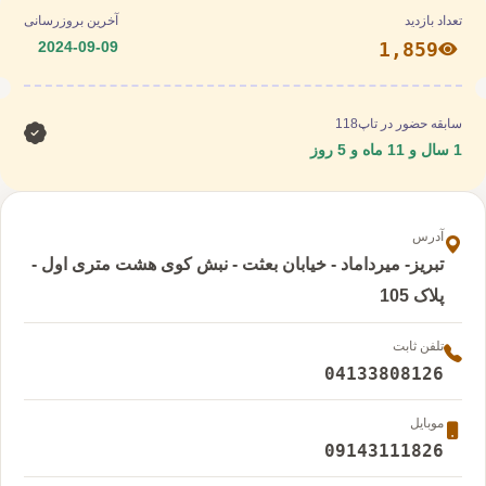
تعداد بازدید
آخرین بروزرسانی
2024-09-09
1,859
سابقه حضور در تاپ118
1 سال و 11 ماه و 5 روز
آدرس
تبریز- میرداماد - خیابان بعثت - نبش کوی هشت متری اول -
پلاک 105
تلفن ثابت
04133808126
موبایل
09143111826