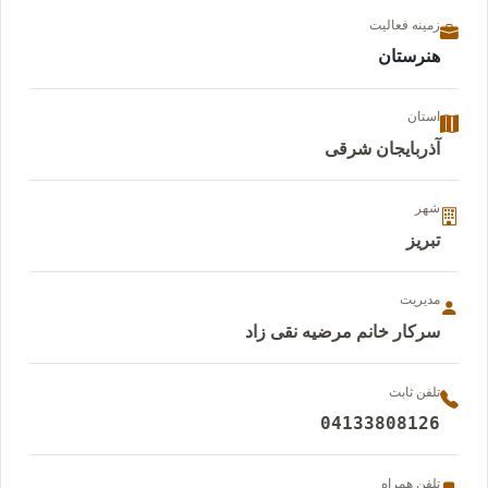
زمینه فعالیت
هنرستان
استان
آذربایجان شرقی
شهر
تبریز
مدیریت
سرکار خانم مرضیه نقی زاد
تلفن ثابت
04133808126
تلفن همراه