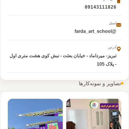
09143111826
ایمیل
@farda_art_school
آدرس
تبریز- میرداماد - خیابان بعثت - نبش کوی هشت متری اول
- پلاک 105
تصاویر و نمونه‌کارها