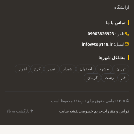
آرایشگاه
تماس با ما
تلفن:
09903826923
ایمیل:
info@top118.ir
مشاغل شهرها
تهران
مشهد
اصفهان
شیراز
تبریز
کرج
اهواز
قم
رشت
کرمان
© ۱۴۰۵ تمامی حقوق برای تاپ۱۱۸ محفوظ است.
قوانین و مقررات
حریم خصوصی
نقشه سایت
بازگشت به بالا