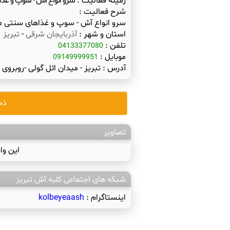
زمینه فعالیت :
سرو انواع آش - سوپ و غذا
شرح فعالیت :
سرو انواع آش - سوپ و غذاهای سنتی ما
استان و شهر :
آذربایجان شرقی
-
تبریز
تلفن :
04133377080
موبایل :
09149999951
آدرس :
تبریز - میدان ائل گولی -روبروی 
ذخ
تصاویر
این وا
شبکه های اجتماعی کلبه آش تبریز
اینستاگرام :
kolbeyeaash