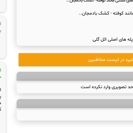
های سنتی مانند کوفته - کشک بادمجان ..
نند کوفته - کشک بادمجان..
ا
ب
پله های اصلی ائل گلی
یره در لیست مخاطبین
ا
ج
حد تصویری وارد نکرده است
ا
پ
د
ک