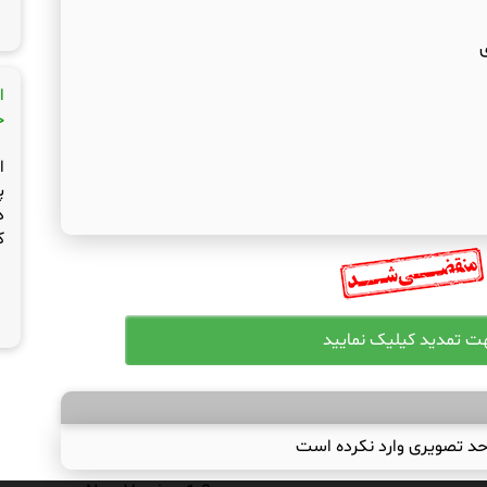
ا
ج
ا
پ
د
ک
حد تصویری وارد نکرده است