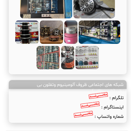
شبکه های اجتماعی ظروف آلومینیوم وتفلون بی
نظیر(تایسیزقاب)
تلگرام :
اینستاگرام :
شماره واتساپ :