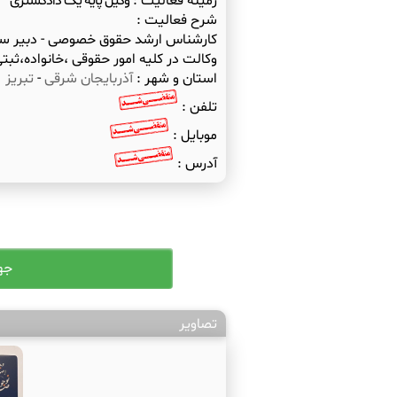
زمینه فعالیت :
وکیل پایه یک دادگستری
شرح فعالیت :
کارشناس ارشد حقوق خصوصی - دبیر سابق
وکالت در کلیه امور حقوقی ،خانواده،ثبت
استان و شهر :
آذربایجان شرقی
-
تبریز
تلفن :
موبایل :
آدرس :
تصاویر