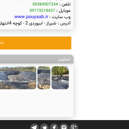
تلفن :
09384507244
موبایل :
09173218437
وب سایت :
www.pouyaab.ir
آدرس :
شیراز - ابیوردی 2 - کوچه 4انتهای کوچه - طبقه فوقانی - انجمن مهندسی آب فارس
ذخ
تصاویر