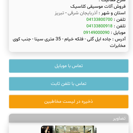
شرح فعالیت :
فروش آلات موسیقی کلاسیک
استان و شهر :
آذربایجان شرقی
-
تبریز
تلفن :
04133800700
تلفن :
04133800918
موبایل :
09149000090
آدرس :
جاده ایل گلی - فلکه خیام - 35 متری سینا - جنب کوی
مخابرات
تماس با موبایل
تماس با تلفن ثابت
ذخیره در لیست مخاطبین
تصاویر