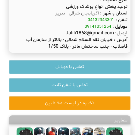
شرح فعالیت :
تولید پخش انواع پوشاک ورزشی
استان و شهر :
آذربایجان شرقی
-
تبریز
تلفن :
04132343301
موبایل :
09141051254
ایمیل:
Jalili1868@gmail.com
آدرس :
خیابان ثقه السلام شمالی - بالاتر از سازمان آب
فاضلاب - جنب ساختمان مادر - پلاک 1/50
تماس با موبایل
تماس با تلفن ثابت
ذخیره در لیست مخاطبین
تصاویر