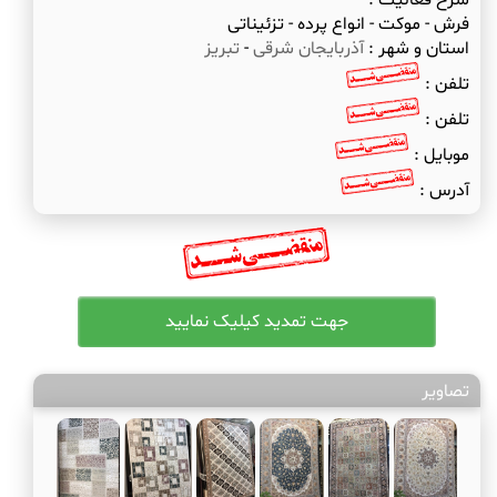
شرح فعالیت :
فرش - موکت - انواع پرده - تزئیناتی
استان و شهر :
آذربایجان شرقی
-
تبریز
تلفن :
تلفن :
موبایل :
آدرس :
تصاویر