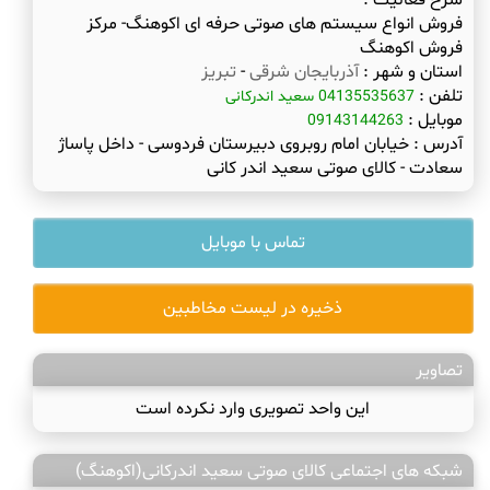
شرح فعالیت :
فروش انواع سیستم های صوتی حرفه ای اکوهنگ- مرکز
فروش اکوهنگ
استان و شهر :
آذربایجان شرقی
-
تبریز
تلفن :
04135535637 سعید اندرکانی
موبایل :
09143144263
آدرس :
خیابان امام روبروی دبیرستان فردوسی - داخل پاساژ
سعادت - کالای صوتی سعید اندر کانی
تماس با موبایل
ذخیره در لیست مخاطبین
تصاویر
این واحد تصویری وارد نکرده است
شبکه های اجتماعی کالای صوتی سعید اندرکانی(اکوهنگ)