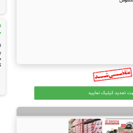
و لکسوس
ا
ج
ا
پ
د
ک