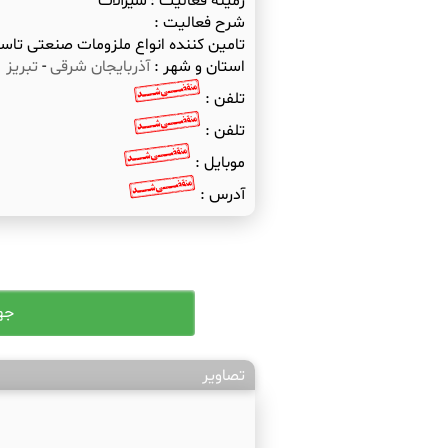
زمینه فعالیت :
شیرآلات
شرح فعالیت :
تامین کننده انواع ملزومات صنعتی تا
استان و شهر :
آذربایجان شرقی
-
تبریز
تلفن :
تلفن :
موبایل :
آدرس :
تصاویر