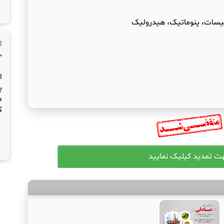
سیسات، پنوماتیک، هیدرولیک
ا
ج
ا
پ
د
ک