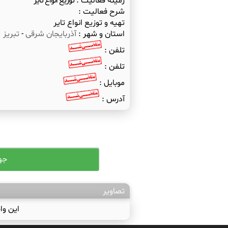
زمینه فعالیت :
توزیع انواع تایر
شرح فعالیت :
تهیه و توزیع انواع تایر
استان و شهر :
آذربایجان شرقی
-
تبریز
تلفن :
تلفن :
موبایل :
آدرس :
تصاویر
این وا