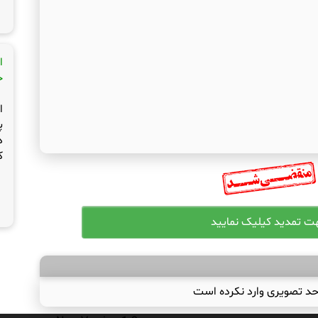
ا
ج
ا
پ
د
ک
حد تصویری وارد نکرده است