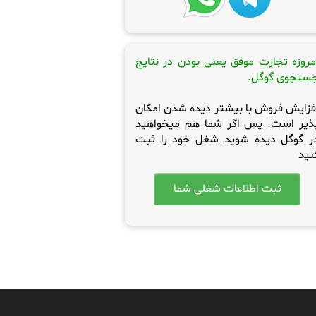
مروزه تجارت موفق یعنی بودن در نتایج
ستجوی گوگل.
فزایش فروش با بیشتر دیده شدن امکان
ذیر است. پس اگر شما هم میخواهید
ر گوگل دیده شوید شغل خود را ثبت
نید