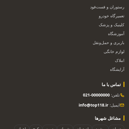
رستوران و فست‌فود
تعمیرگاه خودرو
کلینیک و پزشک
آموزشگاه
باربری و حمل‌ونقل
لوازم خانگی
املاک
آرایشگاه
تماس با ما
تلفن:
021-00000000
ایمیل:
info@top118.ir
مشاغل شهرها
تهران
مشهد
اصفهان
شیراز
تبریز
کرج
اهواز