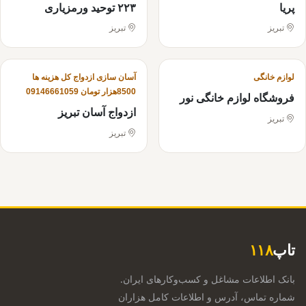
پریا
۲۲۳ توحید ورمزیاری
تبریز
تبریز
لوازم خانگی
آسان سازی ازدواج کل هزینه ها
8500هزار تومان 09146661059
فروشگاه لوازم خانگی نور
ازدواج آسان تبریز
تبریز
تبریز
تاپ
۱۱۸
بانک اطلاعات مشاغل و کسب‌وکارهای ایران.
شماره تماس، آدرس و اطلاعات کامل هزاران