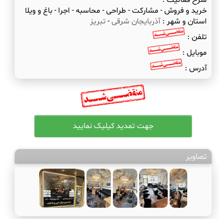
شرح فعالیت :
خرید و فروش - مشارکت - طراحی - محاسبه - اجرا - باغ و ویلا
استان و شهر :
آذربایجان شرقی
-
تبریز
تلفن :
موبایل :
آدرس :
تصاویر