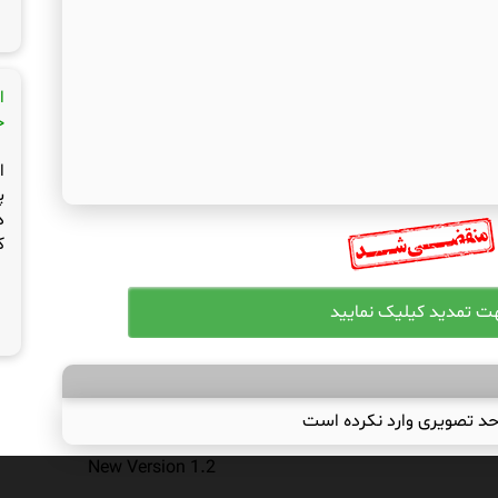
ا
ج
ا
پ
د
ک
حد تصویری وارد نکرده است
New Version 1.2