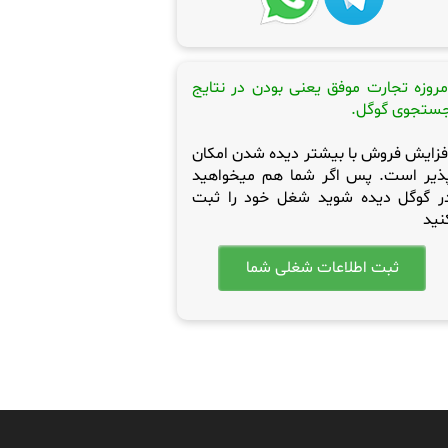
مروزه تجارت موفق یعنی بودن در نتایج
ستجوی گوگل.
فزایش فروش با بیشتر دیده شدن امکان
ذیر است. پس اگر شما هم میخواهید
ر گوگل دیده شوید شغل خود را ثبت
نید