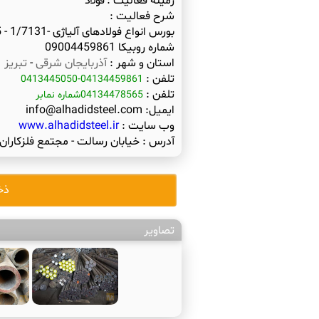
زمینه فعالیت :
فولاد
شرح فعالیت :
شماره روبیکا 09004459861
استان و شهر :
آذربایجان شرقی
-
تبریز
تلفن :
04134459861-0413445050
تلفن :
04134478565شماره نمابر
ایمیل:
info@alhadidsteel.com
وب سایت :
www.alhadidsteel.ir
آدرس :
خیابان رسالت - مجتمع فلزکاران 14 متری جنوبی پلاک 58
ذخ
تصاویر