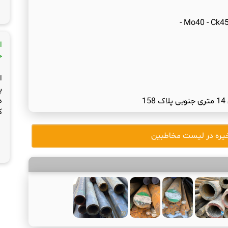
ا
ج
ا
پ
د
1
ک
یره در لیست مخاطبین