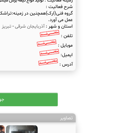
زمینه فعالیت :
تولید انواع تیغه برش میلگر
شرح فعالیت :
گروه فنی(ارک)همچنین در زمینه:تراشک
عمل می آورد.
استان و شهر :
آذربایجان شرقی
-
تبریز
تلفن :
موبایل :
ایمیل:
آدرس :
تصاویر