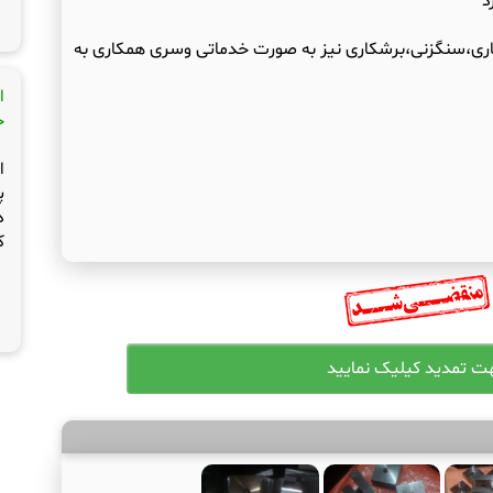
د
اری،سنگزنی،برشکاری نیز به صورت خدماتی وسری همکاری به
ا
ج
ا
پ
د
ک