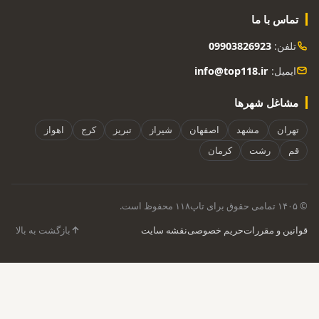
تماس با ما
تلفن:
09903826923
ایمیل:
info@top118.ir
مشاغل شهرها
تهران
مشهد
اصفهان
شیراز
تبریز
کرج
اهواز
قم
رشت
کرمان
© ۱۴۰۵ تمامی حقوق برای تاپ۱۱۸ محفوظ است.
قوانین و مقررات
حریم خصوصی
نقشه سایت
بازگشت به بالا