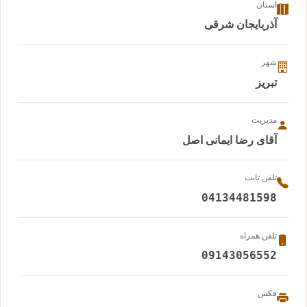
استان
آذربایجان شرقی
شهر
تبریز
مدیریت
آقای رضا ایمانی اصل
تلفن ثابت
04134481598
تلفن همراه
09143056552
فکس