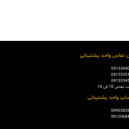
 تماس واحد پشتیبانی
0413369
0413335
0413334
ماس 10 الی 14
اپ واحد پشتیبانی
0990382
0912068