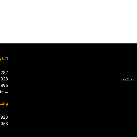
تلفن
0282
ان باشید
1028
5896
ساعات ت
واتس
6923
4058