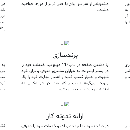
از
مشتریانی از سراسر ایران یا حتی فراتر از مرزها خواهید
می 
به
داشت.
خدم
گر
مور
 را
تما
پتا
برندسازی
ری
با داشتن صفحه در تاپ118 میتوانید خدمات خود را
به 
اتی
در بستر اینترنت به هزاران مشتری معرفی و برای خود
د و
شهرت و اعتبار کسب کنید و اعتبار تجارت خود را بالا
نما
ببرید. این‌گونه کسب و کار شما در هر مکانی که
اینترنت وجود دارد دیده میشود.
برای
ارائه نمونه کار
نشا
 و
در صفحه خود تمام محصولات و خدمات خود را معرفی