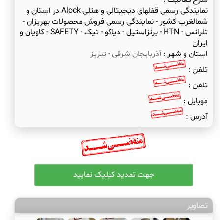
شرح فعالیت :
نمایندگی رسمی قفلهای دیجیتالی و هتلی Alock در استان و
شمالغرب کشور - نمایندگی رسمی فروش محصولات بهریزان -
تلرانس - HTN - برنزاستیل - دیاکو - تیک - SAFETY - کاویان و
ایران
استان و شهر :
آذربایجان شرقی
-
تبریز
تلفن :
تلفن :
موبایل :
آدرس :
تصاویر