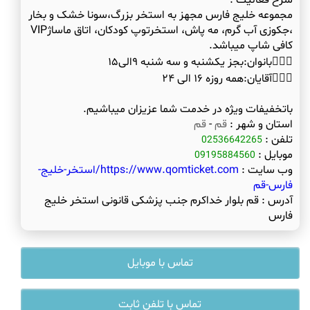
شرح فعالیت :
مجموعه خلیج فارس مجهز به استخر بزرگ،سونا خشک و بخار
،جکوزی آب گرم، مه پاش، استخرتوپ کودکان، اتاق ماساژVIP
باتخفیفات ویژه در خدمت شما عزیزان میباشیم.
استان و شهر :
قم
-
قم
تلفن :
02536642265
موبایل :
09195884560
وب سایت :
https://www.qomticket.com/استخر-خلیج-
فارس-قم
آدرس :
قم بلوار خداکرم جنب پزشکی قانونی استخر خلیج
فارس
تماس با موبایل
تماس با تلفن ثابت