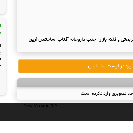
ا
ج
ریعتی و فلکه بازار - جنب داروخانه آفتاب -ساختمان آرین
ا
پ
د
ک
یره در لیست مخاطبین
حد تصویری وارد نکرده است
New Version 1.2