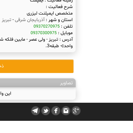
زمینه فعالیت :
ایمپلنت
شرح فعالیت :
متخصص ایمپلنت لیزری
استان و شهر :
آذربایجان شرقی
-
تبریز
تلفن :
09370270975
موبایل :
09370300975
آدرس :
تبریز - ولی عصر - مابین فلکه ش
واحدc- طبقه3.
ذخ
تصاویر
این وا