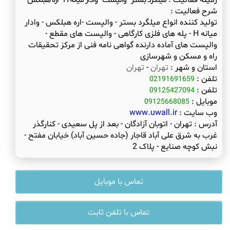
زمینه فعالیت :
میلگرد بستر - والپست - وادار میانه H - اره هبلکس
شرح فعالیت :
تولید کننده انواع میلگرد بستر - والپست -اره هبلکس - وادار
میانه H - پله های فلزی کارگاهی - والپست های مقطع -
والپست های آماده دارنده گواهی نامه فنی از مرکز تحقیقات
راه و مسکن و شهرسازی
استان و شهر :
تهران
-
تهران
تلفن :
02191691659
تلفن :
09125427094
موبایل :
09125668085
وب سایت :
www.uwall.ir
آدرس :
تهران - اتوبان آزادگان - بعد از پل سعیدی - کنارگذر
غرب به شرق علی آباد قاجار (جاده حسین آباد) خیابان مفتح -
نبش کوچه صنایع - پلاک 2
تماس با موبایل
تماس با تلفن ثابت