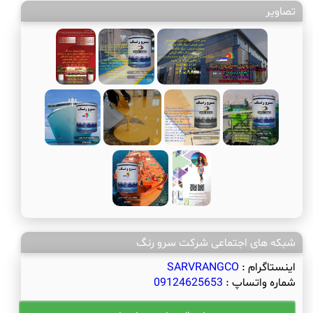
تصاویر
شبکه های اجتماعی شرکت سرو رنگ
اینستاگرام :
SARVRANGCO
شماره واتساپ :
09124625653