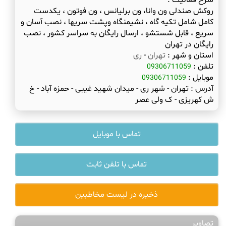
شرح فعالیت :
روکش صندلی ون وانا، ون برلیانس ، ون فوتون ، یکدست
کامل شامل تکیه گاه ، نشیمنگاه وپشت سریها ، نصب آسان و
سریع ، قابل شستشو ، ارسال رایگان به سراسر کشور ، نصب
رایگان در تهران
استان و شهر :
تهران
-
ری
تلفن :
09306711059
موبایل :
09306711059
آدرس :
تهران - شهر ری - میدان شهید غیبی - حمزه آباد - خ
ش کهریزی - ک ولی عصر
تماس با موبایل
تماس با تلفن ثابت
ذخیره در لیست مخاطبین
تصاویر