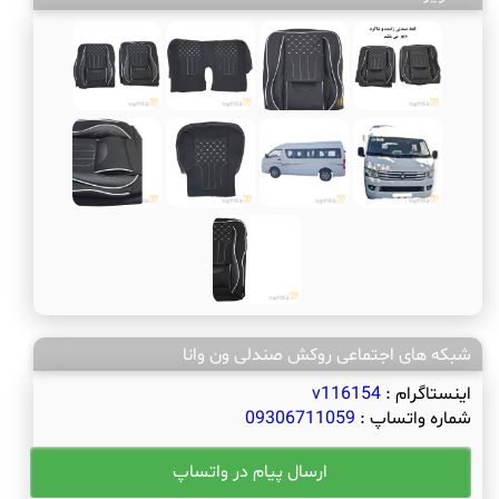
شبکه های اجتماعی روکش صندلی ون وانا
اینستاگرام :
v116154
شماره واتساپ :
09306711059
ارسال پیام در واتساپ