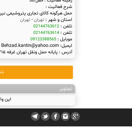
زمینه فعالیت :
حمل کالا
شرح فعالیت :
حمل هرگونه کالای تجاری پتروشیمی نیر
استان و شهر :
تهران
-
تهران
تلفن :
02144763612
تلفن :
02144763614
موبایل :
09123388565
ایمیل:
Behzad.kantin@yahoo.com
آدرس :
پایانه حمل ونقل تهران غرفه ۲۱۵
ذخ
تصاویر
این وا