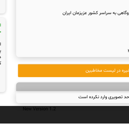
وگاهی به سراسر کشور عزیزمان ایران
ا
ج
ا
پ
د
ک
یره در لیست مخاطبین
حد تصویری وارد نکرده است
New Version 1.2