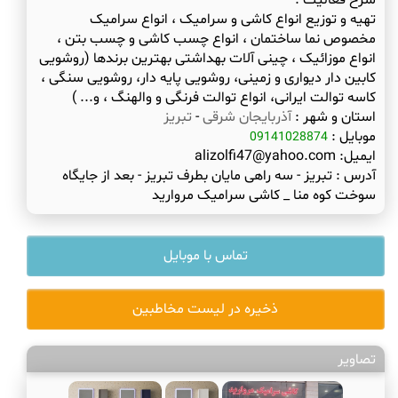
شرح فعالیت :
تهیه و توزیع انواع کاشی و سرامیک ، انواع سرامیک
مخصوص نما ساختمان ، انواع چسب کاشی و چسب بتن ،
انواع موزائیک ، چینی آلات بهداشتی بهترین برندها (روشویی
کابین دار دیواری و زمینی، روشویی پایه دار، روشویی سنگی ،
کاسه توالت ایرانی، انواع توالت فرنگی و والهنگ ، و... )
استان و شهر :
آذربایجان شرقی
-
تبریز
موبایل :
09141028874
ایمیل:
alizolfi47@yahoo.com
آدرس :
تبریز - سه راهی مایان بطرف تبریز - بعد از جایگاه
سوخت کوه منا _ کاشی سرامیک مروارید
تماس با موبایل
ذخیره در لیست مخاطبین
تصاویر