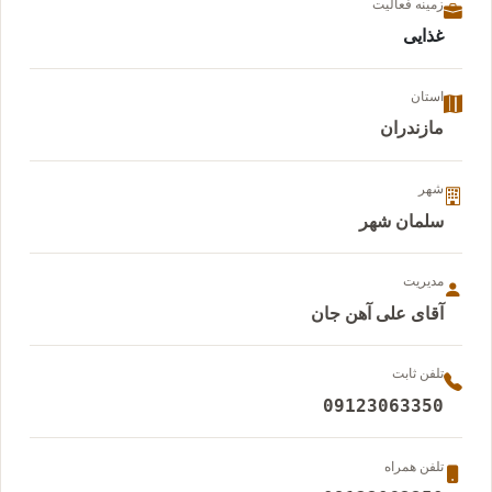
زمینه فعالیت
غذایی
استان
مازندران
شهر
سلمان شهر
مدیریت
آقای علی آهن جان
تلفن ثابت
09123063350
تلفن همراه