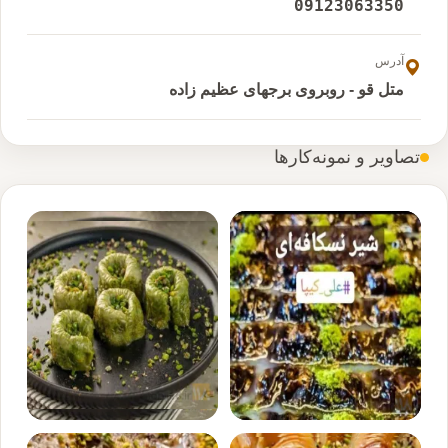
09123063350
آدرس
متل قو - روبروی برجهای عظیم زاده
تصاویر و نمونه‌کارها