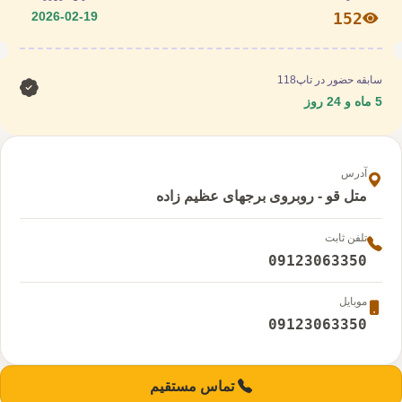
2026-02-19
152
سابقه حضور در تاپ118
5 ماه و 24 روز
آدرس
متل قو - روبروی برجهای عظیم زاده
تلفن ثابت
09123063350
موبایل
09123063350
تماس مستقیم