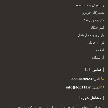
رستوران و فست‌فود
تعمیرگاه خودرو
کلینیک و پزشک
آموزشگاه
باربری و حمل‌ونقل
لوازم خانگی
املاک
آرایشگاه
تماس با ما
تلفن:
09903826923
ایمیل:
info@top118.ir
مشاغل شهرها
تهران
مشهد
اصفهان
شیراز
تبریز
کرج
اهواز