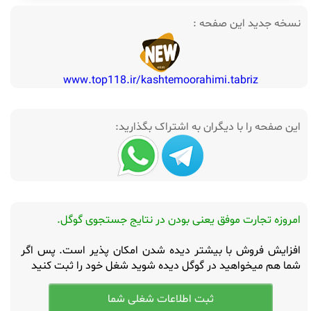
نسخه جدید این صفحه :
www.top118.ir/kashtemoorahimi.tabriz
این صفحه را با دیگران به اشتراک بگذارید:
امروزه تجارت موفق یعنی بودن در نتایج جستجوی گوگل.
افزایش فروش با بیشتر دیده شدن امکان پذیر است. پس اگر
شما هم میخواهید در گوگل دیده شوید شغل خود را ثبت کنید