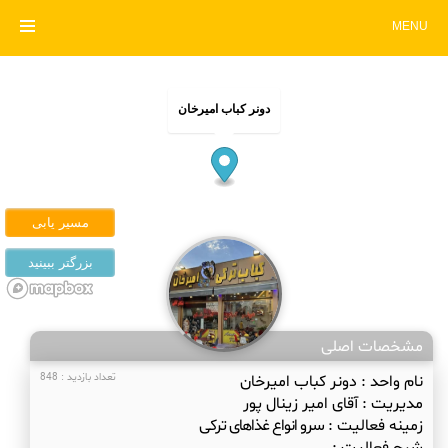
MENU
دونر کباب امیرخان
مشخصات اصلی
نام واحد :
دونر کباب امیرخان
تعداد بازدید : 848
مدیریت :
آقای امیر زینال پور
زمینه فعالیت :
سرو انواع غذاهای ترکی