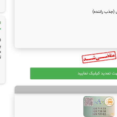
(جذب راننده)
ا
ج
ا
پ
د
ک