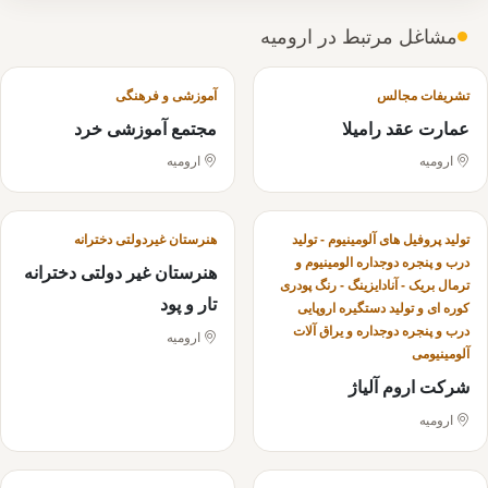
مشاغل مرتبط در ارومیه
تشریفات مجالس
آموزشی و فرهنگی
عمارت عقد رامیلا
مجتمع آموزشی خرد
ارومیه
ارومیه
تولید پروفیل های آلومینیوم - تولید
هنرستان غیردولتی دخترانه
درب و پنجره دوجداره الومینیوم و
هنرستان غیر دولتی دخترانه
ترمال بریک - آنادایزینگ - رنگ پودری
تار و پود
کوره ای و تولید دستگیره اروپایی
درب و پنجره دوجداره و یراق آلات
ارومیه
آلومینیومی
شرکت اروم آلیاژ
ارومیه