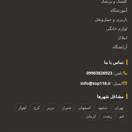
کلینیک و پزشک
آموزشگاه
باربری و حمل‌ونقل
لوازم خانگی
املاک
آرایشگاه
تماس با ما
تلفن:
09903826923
ایمیل:
info@top118.ir
مشاغل شهرها
تهران
مشهد
اصفهان
شیراز
تبریز
کرج
اهواز
قم
رشت
کرمان