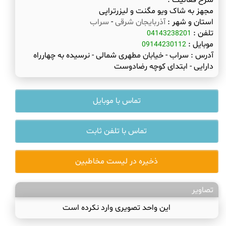
شرح فعالیت :
مجهز به شاک ویو مگنت و لیزرتراپی
استان و شهر :
آذربایجان شرقی
-
سراب
تلفن :
04143238201
موبایل :
09144230112
آدرس :
سراب - خیابان مطهری شمالی - نرسیده به چهارراه
دارایی - ابتدای کوچه رضادوست
تماس با موبایل
تماس با تلفن ثابت
ذخیره در لیست مخاطبین
تصاویر
این واحد تصویری وارد نکرده است