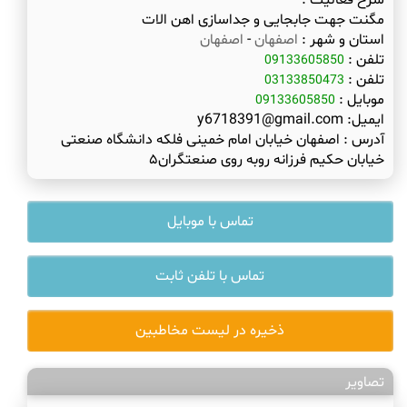
شرح فعالیت :
مگنت جهت جابجایی و جداسازی اهن الات
استان و شهر :
اصفهان
-
اصفهان
تلفن :
09133605850
تلفن :
03133850473
موبایل :
09133605850
ایمیل:
y6718391@gmail.com
آدرس :
اصفهان خیابان امام خمینی فلکه دانشگاه صنعتی
خیابان حکیم فرزانه روبه روی صنعتگران۵
تماس با موبایل
تماس با تلفن ثابت
ذخیره در لیست مخاطبین
تصاویر