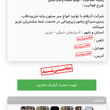
زمینه فعالیت :
تولید منبت و قاب بندی
شرح فعالیت :
شرکت آذرفام با تولید انواع سر ستون،پایه جزیره،قاب
بندی،سرتاج،پاخور،زیرچراغی در خدمت شما مشتریان عزیز
میباشد
استان و شهر :
آذربایجان شرقی
-
تبریز
تلفن :
موبایل :
آدرس :
تصاویر