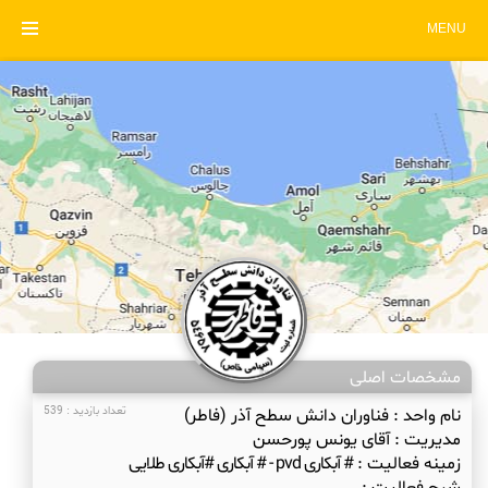
MENU
مشخصات اصلی
نام واحد :
فناوران دانش سطح آذر (فاطر)
تعداد بازدید : 539
مدیریت :
آقای یونس پورحسن
زمینه فعالیت :
# آبکاری pvd - # آبکاری #آبکاری طلایی