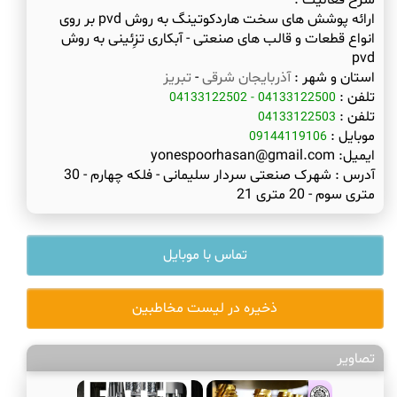
شرح فعالیت :
ارائه پوشش های سخت هاردکوتینگ به روش pvd بر روی
انواع قطعات و قالب های صنعتی - آبکاری تزِئینی به روش
pvd
استان و شهر :
آذربایجان شرقی
-
تبریز
تلفن :
04133122500 - 04133122502
تلفن :
04133122503
موبایل :
09144119106
ایمیل:
yonespoorhasan@gmail.com
آدرس :
شهرک صنعتی سردار سلیمانی - فلکه چهارم - 30
متری سوم - 20 متری 21
تماس با موبایل
ذخیره در لیست مخاطبین
تصاویر