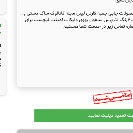
ارتن سازی
حصولات چاپی جعبه کارتن لیبل مجله کاتالوگ ساک دستی و…
ارائه خدمات چاپی و تکمیلی چاپ افست ۴رنگ لترپرس سلفون یووی دایکات لمینت لبچسب برای
ا
اره تماس زیر در خدمت شما هستیم
ج
ا
پ
د
ک